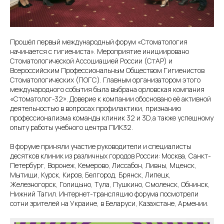
Прошёл первый международный форум «Стоматология
начинается с гигиениста». Мероприятие инициировано
Стоматологической Ассоциацией России (СтАР) и
Всероссийским Профессиональным Обществом Гигиенистов
Стоматологических (ПОГС). Главным организатором этого
международного события была выбрана орловская компания
«Стоматолог-32». Доверие к компании обосновано её активной
деятельностью в вопросах профилактики, признанию
профессионализма команды клиник 32 и 3D,а также успешному
опыту работы учебного центра ПИК32.
В форуме приняли участие руководители и специалисты
десятков клиник из различных городов России: Москва, Санкт-
Петербург, Воронеж, Кемерово, Лиссабон, Ливны, Мценск,
Мытищи, Курск, Киров, Белгород, Брянск, Липецк,
Железногорск, Голицыно, Тула, Пушкино, Смоленск, Обнинск,
Нижний Тагил. Интернет-трансляцию форума посмотрели
сотни зрителей на Украине, в Беларуси, Казахстане, Армении.