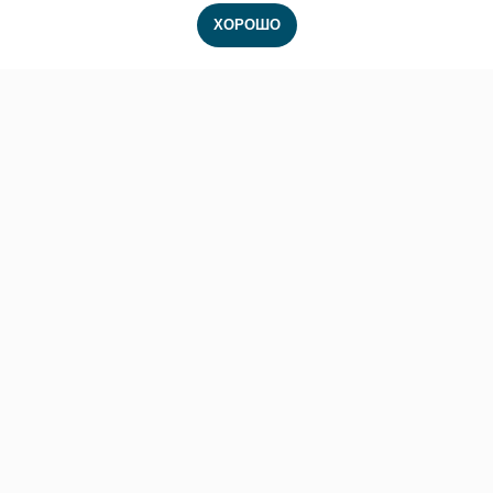
ХОРОШО
+7 930 777-01-32
ул. Комсомольская, 62
г. Орел, Россия, 302001
ООО «Стоматолог 32»
info@pik32.ru