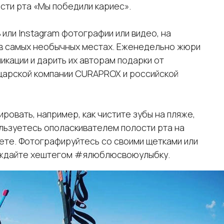
ти рта «Мы победили кариес».
B или Instagram фотографии или видео, на
 в самых необычных местах. Еженедельно жюри
кации и дарить их авторам подарки от
царской компании CURAPROX и российской
овать, например, как чистите зубы на пляже,
ользуетесь ополаскивателем полости рта на
ете. Фотографируйтесь со своими щетками или
вождайте хештегом #ялюблюсвоюулыбку.