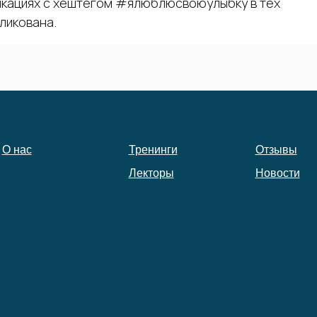
икациях с хештегом #ялюблюсвоюулыбку в тех
ликована.
О нас
Тренинги
Отзывы
Лекторы
Новости